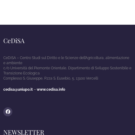
CeDiSA
CeDiSA – Centro Studi sul Diritto e le Scienze dell’Agricoltura, alimentazione
e ambiente
c/o Università del Piemonte Orientale, Dipartimento di Sviluppo Sostenibile e
Transizione Ecologica
Complesso S. Giuseppe, P.zza S. Eusebio, 5, 13100 Vercelli
cedisa@uniupo.it
–
www.cedisa.info
Facebook
NEWSLETTER