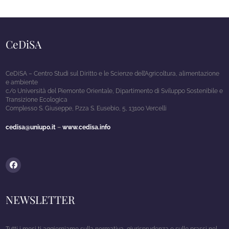
CeDiSA
CeDiSA – Centro Studi sul Diritto e le Scienze dell’Agricoltura, alimentazione
e ambiente
c/o Università del Piemonte Orientale, Dipartimento di Sviluppo Sostenibile e
Transizione Ecologica
Complesso S. Giuseppe, P.zza S. Eusebio, 5, 13100 Vercelli
cedisa@uniupo.it
–
www.cedisa.info
Facebook
NEWSLETTER