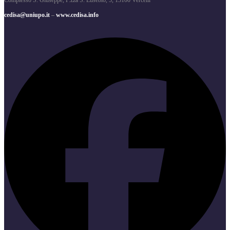
Complesso S. Giuseppe, P.zza S. Eusebio, 5, 13100 Vercelli
cedisa@uniupo.it
–
www.cedisa.info