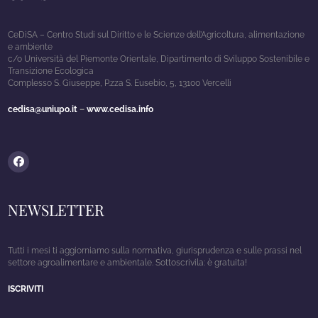
CeDiSA – Centro Studi sul Diritto e le Scienze dell’Agricoltura, alimentazione
e ambiente
c/o Università del Piemonte Orientale, Dipartimento di Sviluppo Sostenibile e
Transizione Ecologica
Complesso S. Giuseppe, P.zza S. Eusebio, 5, 13100 Vercelli
cedisa@uniupo.it
–
www.cedisa.info
Facebook
NEWSLETTER
Tutti i mesi ti aggiorniamo sulla normativa, giurisprudenza e sulle prassi nel
settore agroalimentare e ambientale. Sottoscrivila: è gratuita!
ISCRIVITI