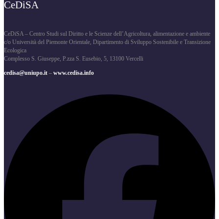
CeDiSA
CeDiSA – Centro Studi sul Diritto e le Scienze dell’Agricoltura, alimentazione e ambiente
c/o Università del Piemonte Orientale, Dipartimento di Sviluppo Sostenibile e Transizione
Ecologica
Complesso S. Giuseppe, P.zza S. Eusebio, 5, 13100 Vercelli
cedisa@uniupo.it
–
www.cedisa.info