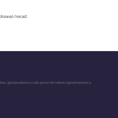
hdrawal/recall.
ativa, giurisprudenza e sulle prassi nel settore agroalimentare e