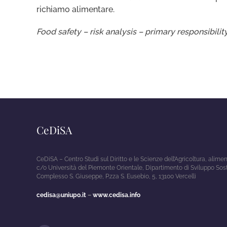
richiamo alimentare.
Food safety – risk analysis – primary responsibilit
CeDiSA
CeDiSA – Centro Studi sul Diritto e le Scienze dell’Agricoltura, alim
c/o Università del Piemonte Orientale, Dipartimento di Sviluppo Sos
Complesso S. Giuseppe, P.zza S. Eusebio, 5, 13100 Vercelli
cedisa@uniupo.it
–
www.cedisa.info