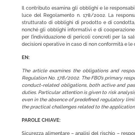
Il contributo esamina gli obblighi e le responsabil
luce del Regolamento n. 178/2002. La responsab
strutturato di obblighi di prodotto e di condotta, a
nonché gli obblighi informativi e di cooperazione
per l’individuazione di pericoli concreti per la sa
decisioni operative in caso di non conformità e le c
EN:
The article examines the obligations and respon
Regulation No. 178/2002. The FBO’s primary respo
conduct-related obligations, both active and pass
duties. Particular attention is given to risk analy
even in the absence of predefined regulatory limi
the practical challenges related to the application
PAROLE CHIAVE:
Sicurezza alimentare – analisi del rischio – respon