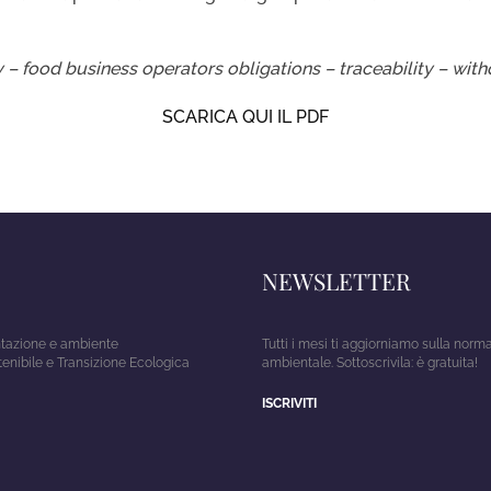
y – food business operators obligations – traceability – wit
SCARICA QUI IL PDF
NEWSLETTER
entazione e ambiente
Tutti i mesi ti aggiorniamo sulla norm
tenibile e Transizione Ecologica
ambientale. Sottoscrivila: è gratuita!
ISCRIVITI