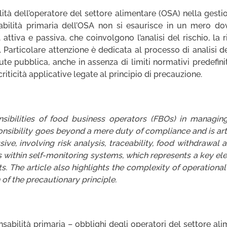
ità dell’operatore del settore alimentare (OSA) nella gestio
ilità primaria dell’OSA non si esaurisce in un mero do
ttiva e passiva, che coinvolgono l’analisi del rischio, la rint
. Particolare attenzione è dedicata al processo di analisi d
lute pubblica, anche in assenza di limiti normativi predefinit
riticità applicative legate al principio di precauzione.
sibilities of food business operators (FBOs) in managing
nsibility goes beyond a mere duty of compliance and is art
ive, involving risk analysis, traceability, food withdrawal 
sis within self-monitoring systems, which represents a key ele
ts. The article also highlights the complexity of operatio
 of the precautionary principle.
sabilità primaria – obblighi degli operatori del settore alim