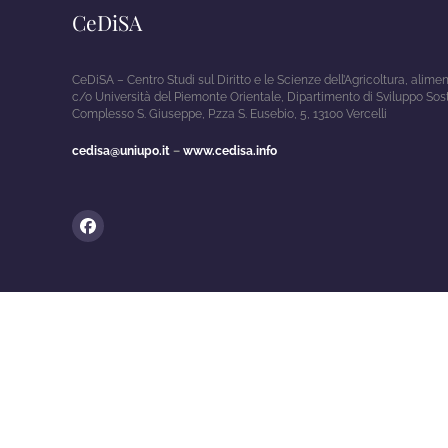
CeDiSA
CeDiSA – Centro Studi sul Diritto e le Scienze dell’Agricoltura, alim
c/o Università del Piemonte Orientale, Dipartimento di Sviluppo Sos
Complesso S. Giuseppe, P.zza S. Eusebio, 5, 13100 Vercelli
cedisa@uniupo.it
–
www.cedisa.info
Facebook