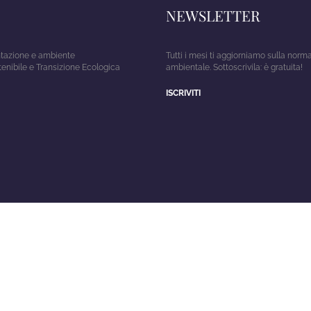
NEWSLETTER
entazione e ambiente
Tutti i mesi ti aggiorniamo sulla norm
tenibile e Transizione Ecologica
ambientale. Sottoscrivila: è gratuita!
ISCRIVITI